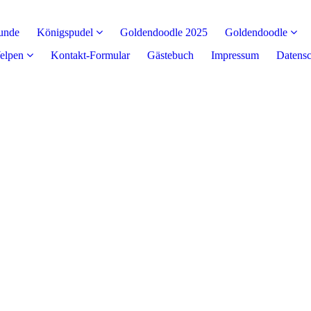
unde
Königspudel
Goldendoodle 2025
Goldendoodle
elpen
Kontakt-Formular
Gästebuch
Impressum
Datensc